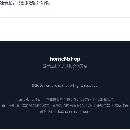
都会保留。只会激活额外功能。
homeNshop
登录
注册
关于我们
价格方案
©
2026
homenshop.net. All rights reserved.
homeNshop Inc.
|
营业执照号：199-86-03387
|
代表 崔仁哲
首尔市麻浦区世界杯北路400号，首尔经济振兴院2楼A-425
|
使用条款
|
隐私政策
联系我们
help@homenshop.com