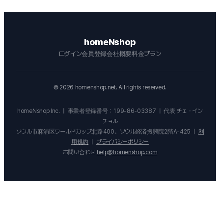
homeNshop
ログイン
会員登録
会社概要
料金プラン
©
2026
homenshop.net. All rights reserved.
homeNshop Inc.
|
事業者登録番号：199-86-03387
|
代表 チェ・イン
チョル
ソウル市麻浦区ワールドカップ北路400、ソウル経済振興院2階A-425
|
利
用規約
|
プライバシーポリシー
お問い合わせ
help@homenshop.com