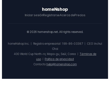
homeNshop
Iniciar sesión
Registrarse
Acerca de
Precios
©
2026
homenshop.net. All rights reserved.
homeNshop Inc.
|
Registro empresarial: 199-86-03387
|
CEO: Inchul
Choi
400 World Cup North-ro, Mapo-gu, Seúl, Corea
|
Términos de
uso
|
Política de privacidad
Contacto
help@homenshop.com